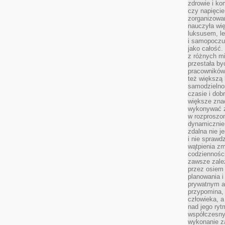
zdrowie i ko
czy napięcie
zorganizowa
nauczyła wię
luksusem, l
i samopoczuc
jako całość.
z różnych mi
przestała by
pracowników 
też większą
samodzielno
czasie i dob
większe znac
wykonywać z
w rozproszo
dynamicznie
zdalna nie j
i nie sprawd
wątpienia z
codzienności
zawsze zale
przez osiem 
planowania 
prywatnym a
przypomina, 
człowieka, a
nad jego ry
współczesny
wykonanie z