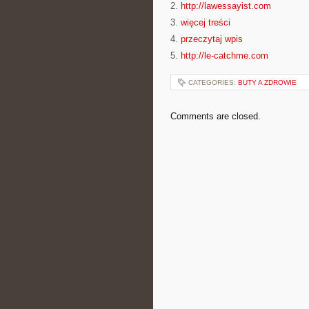
2.
http://lawessayist.com
3.
więcej treści
4.
przeczytaj wpis
5.
http://le-catchme.com
CATEGORIES:
BUTY A ZDROWIE
Comments are closed.