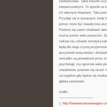
zainteresować. Takie kierunki ucz
interpersonalnych. To sposób na t
ich własnymi kłopotami. Taka pom
Przydaje się w sytuacjach, kiedy l
pomoc może być świadczona wszy
Powinno się zatem studiować takie
można pomóc wielu postaciom. Zaj
ciekawi się człowiek tematyką lud
będą dla niego czystą przyjemnośc
pozyskiwał nową wiedzę i doświadc
nierzadko są prowadzone przez zn
psychologii, ma ogromnie wiele pl
charakterów, powinien się skusić n
szczególnie gdy będzie się studio
głębiej zastanowić.
źródło:
———————————
1.
http://lavianaconsumeseguro.c