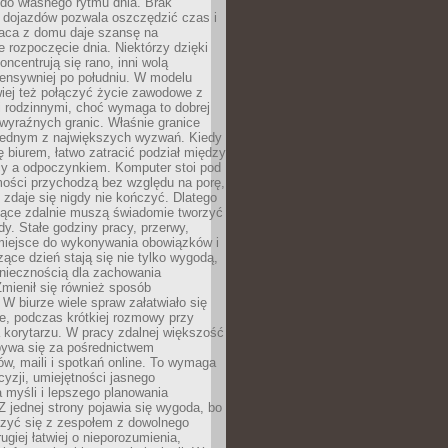
do własnego rytmu dnia. Brak
 dojazdów pozwala oszczędzić czas i
raca z domu daje szansę na
e rozpoczęcie dnia. Niektórzy dzięki
oncentrują się rano, inni wolą
tensywniej po południu. W modelu
iej też połączyć życie zawodowe z
 rodzinnymi, choć wymaga to dobrej
i wyraźnych granic. Właśnie granice
 jednym z największych wyzwań. Kiedy
ę biurem, łatwo zatracić podział między
y a odpoczynkiem. Komputer stoi pod
mości przychodzą bez względu na porę,
ń zdaje się nigdy nie kończyć. Dlatego
jące zdalnie muszą świadomie tworzyć
y. Stałe godziny pracy, przerwy,
miejsce do wykonywania obowiązków i
zące dzień stają się nie tylko wygodą,
oniecznością dla zachowania
mienił się również sposób
 W biurze wiele spraw załatwiało się
e, podczas krótkiej rozmowy przy
a korytarzu. W pracy zdalnej większość
bywa się za pośrednictwem
w, maili i spotkań online. To wymaga
cyzji, umiejętności jasnego
 myśli i lepszego planowania
Z jednej strony pojawia się wygoda, bo
zyć się z zespołem z dowolnego
ugiej łatwiej o nieporozumienia,