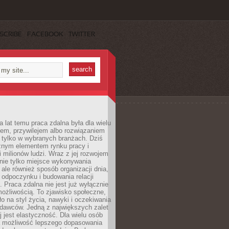
SCRIBE
FACEBOOK
TWITTER
a lat temu praca zdalna była dla wielu
iem, przywilejem albo rozwiązaniem
tylko w wybranych branżach. Dziś
ażnym elementem rynku pracy i
 milionów ludzi. Wraz z jej rozwojem
 nie tylko miejsce wykonywania
ale również sposób organizacji dnia,
 odpoczynku i budowania relacji
Praca zdalna nie jest już wyłącznie
ożliwością. To zjawisko społeczne,
ło na styl życia, nawyki i oczekiwania
dawców. Jedną z największych zalet
j jest elastyczność. Dla wielu osób
 możliwość lepszego dopasowania