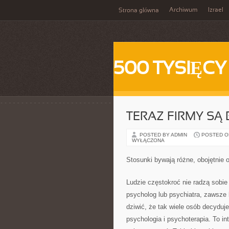
Archiwum
Izrael
Strona główna
500 TYSIĘCY
TERAZ FIRMY S
POSTED BY ADMIN
POSTED ON 
WYŁĄCZONA
Stosunki bywają różne, obojętnie o
Ludzie częstokroć nie radzą sobie
psycholog lub psychiatra, zawsze
dziwić, że tak wiele osób decyduj
psychologia i psychoterapia. To i