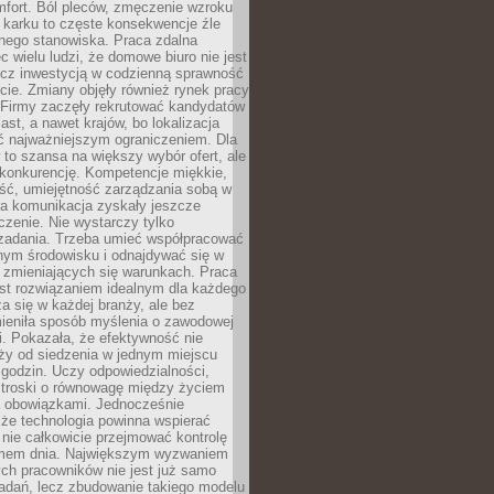
mfort. Ból pleców, zmęczenie wzroku
 karku to częste konsekwencje źle
nego stanowiska. Praca zdalna
c wielu ludzi, że domowe biuro nie jest
ecz inwestycją w codzienną sprawność
ie. Zmiany objęły również rynek pracy
 Firmy zaczęły rekrutować kandydatów
ast, a nawet krajów, bo lokalizacja
ć najważniejszym ograniczeniem. Dla
to szansa na większy wybór ofert, ale
 konkurencję. Kompetencje miękkie,
ść, umiejętność zarządzania sobą w
ra komunikacja zyskały jeszcze
zenie. Nie wystarczy tylko
adania. Trzeba umieć współpracować
nym środowisku i odnajdywać się w
 zmieniających się warunkach. Praca
est rozwiązaniem idealnym dla każdego
za się w każdej branży, ale bez
mieniła sposób myślenia o zawodowej
. Pokazała, że efektywność nie
ży od siedzenia w jednym miejscu
godzin. Uczy odpowiedzialności,
i troski o równowagę między życiem
 obowiązkami. Jednocześnie
że technologia powinna wspierać
 nie całkowicie przejmować kontrolę
tmem dnia. Największym wyzwaniem
ch pracowników nie jest już samo
adań, lecz zbudowanie takiego modelu