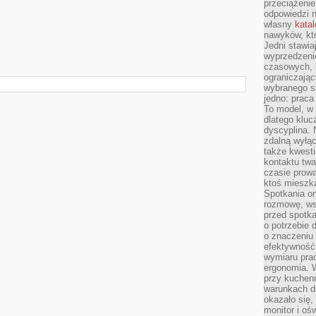
przeciążenie
odpowiedzi n
własny
kata
nawyków, kt
Jedni stawia
wyprzedzenie
czasowych, l
ograniczając
wybranego s
jedno: prac
To model, w 
dlatego klu
dyscyplina. 
zdalną wyłąc
także kwest
kontaktu twa
czasie prowa
ktoś mieszk
Spotkania on
rozmowę, ws
przed spotka
o potrzebie 
o znaczeniu 
efektywność 
wymiaru pra
ergonomia. 
przy kuchenn
warunkach d
okazało się,
monitor i oś