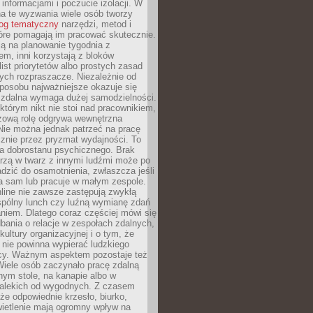
 informacjami i poczucie izolacji. W
a te wyzwania wiele osób tworzy
log tematyczny
narzędzi, metod i
óre pomagają im pracować skutecznie.
ją na planowanie tygodnia z
m, inni korzystają z bloków
ist priorytetów albo prostych zasad
ych rozpraszacze. Niezależnie od
posobu najważniejsze okazuje się
a zdalna wymaga dużej samodzielności.
którym nikt nie stoi nad pracownikiem,
czową rolę odgrywa wewnętrzna
Nie można jednak patrzeć na pracę
znie przez pryzmat wydajności. To
ia dobrostanu psychicznego. Brak
rzą w twarz z innymi ludźmi może po
dzić do osamotnienia, zwłaszcza jeśli
a sam lub pracuje w małym zespole.
line nie zawsze zastępują zwykłą
pólny lunch czy luźną wymianę zdań
niem. Dlatego coraz częściej mówi się
dbania o relacje w zespołach zdalnych,
kultury organizacyjnej i o tym, że
nie powinna wypierać ludzkiego
cy. Ważnym aspektem pozostaje też
Wiele osób zaczynało pracę zdalną
ym stole, na kanapie albo w
alekich od wygodnych. Z czasem
 że odpowiednie krzesło, biurko,
wietlenie mają ogromny wpływ na