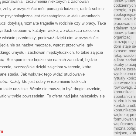
obowiązków 
ą poznawania i zrozumienia niektórych z zachowań
codziennych
o, żeby w przyszłości móc pomagać ludziom, radzić sobie z
energię, a p
spokojniejsz
oc psychologiczna jest niezastąpiona w wielu warunkach.
temu lepiej k
udzi dotykają rozmaite tragedie w rodzinie czy w pracy. Taka
pracować in
zdalnym łatw
stkich osobom w każdym wieku, a zwłaszcza dzieciom.
obowiązkami
organizacji 
 właśnie przedmioty, ponieważ dzięki nim w przyszłości
okazują się
ęcia nie są nazbyt męczące, wprost przeciwnie, gdy
dom staje si
czasem prac
zkiego umysłu i zachowań międzyludzkich, to takie zajęcia
ręką, wiado
ią. Bezspornie nie będzie się na nich zanudzał, będzie
a lista zada
osoby pracu
zenie, szczególnie dzięki zajęciom w terenie, które
własne zasad
wydzielone 
ane studia. Jak wskutek tego widać studiowanie
rytuały końc
usów. Każdy kto jest dobry w rozumieniu ludzkich
ale wręcz k
równowagi. Z
a takie uczelnie. Wcale nie muszą to być drogie uczelnie,
komunikacji.
wało w trybie powszednim. To oferta nad jaką należałoby się
spontaniczni
biurku lub n
kontaktu od
komunikatoró
większej pre
formułowania
współpracy. 
można połąc
om
miejsca, z dr