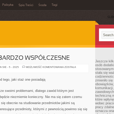
Polityka
Tagi
Spis Treści
Środa
SUB
Ą BARDZO WSPÓŁCZESNE
Jeszcze kilk
osób dodatk
TERAZ
SIE - 5 - 2025
MOŻLIWOŚĆ KOMENTOWANIA
ZOSTAŁA
stosowanym 
FIRMY
stała się w
SĄ
BARDZO
codzienności
WSPÓŁCZESNE
d tego, jaki staż one posiadają
zmieniło się
obowiązków, 
komunikacji,
 ze swoimi problemami, dlatego zawód którym jest
zawodowych. 
techniczną m
 będzie niezmiernie konieczny. Nie ma się zatem czemu
które wpłynę
e się obecnie na studiowanie przedmiotów jakimi są
wobec praco
pracy zdalne
nteresujące przedmioty, którymi z pewnością powinno się się
oznacza ona