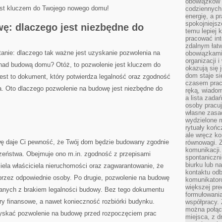
obowiązków 
st⁢ kluczem ⁢do⁢ Twojego nowego⁤ domu!
codziennych
energię, a p
spokojniejsz
: dlaczego⁤ jest niezbędne do
temu lepiej k
pracować in
zdalnym łatw
anie: dlaczego ⁢tak ważne jest uzyskanie pozwolenia na
obowiązkami
organizacji 
nad budową domu? Otóż, to pozwolenie ‍jest kluczem⁤ do
okazują się
dom staje si
est to dokument, który potwierdza legalność oraz zgodność
czasem prac
a. Oto dlaczego pozwolenie na budowę jest niezbędne do
ręką, wiado
a lista zada
osoby pracu
własne zasad
wydzielone 
rytuały końc
ale wręcz k
wę daje Ci pewność, że‍ Twój dom będzie budowany zgodnie
równowagi. Z
komunikacji.
zeństwa. Obejmuje​ ono m.in. zgodność z przepisami
spontaniczni
biurku lub n
iela właściciela nieruchomości oraz zagwarantowanie, że
kontaktu od
rzez odpowiednie osoby. Po drugie, pozwolenie na budowę
komunikatoró
większej pre
anych z​ brakiem legalności budowy. Bez tego dokumentu⁣
formułowania
y finansowe, a nawet konieczność ‌rozbiórki budynku.
współpracy. 
można połąc
uzyskać pozwolenie na budowę przed rozpoczęciem prac
miejsca, z dr