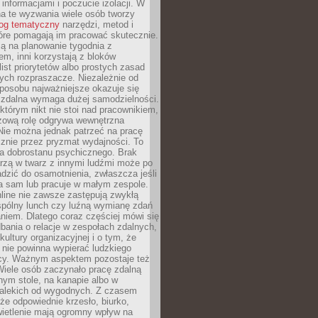
 informacjami i poczucie izolacji. W
a te wyzwania wiele osób tworzy
log tematyczny
narzędzi, metod i
óre pomagają im pracować skutecznie.
ją na planowanie tygodnia z
m, inni korzystają z bloków
ist priorytetów albo prostych zasad
ych rozpraszacze. Niezależnie od
posobu najważniejsze okazuje się
a zdalna wymaga dużej samodzielności.
którym nikt nie stoi nad pracownikiem,
czową rolę odgrywa wewnętrzna
Nie można jednak patrzeć na pracę
znie przez pryzmat wydajności. To
ia dobrostanu psychicznego. Brak
rzą w twarz z innymi ludźmi może po
dzić do osamotnienia, zwłaszcza jeśli
a sam lub pracuje w małym zespole.
line nie zawsze zastępują zwykłą
pólny lunch czy luźną wymianę zdań
niem. Dlatego coraz częściej mówi się
dbania o relacje w zespołach zdalnych,
kultury organizacyjnej i o tym, że
nie powinna wypierać ludzkiego
cy. Ważnym aspektem pozostaje też
Wiele osób zaczynało pracę zdalną
ym stole, na kanapie albo w
alekich od wygodnych. Z czasem
 że odpowiednie krzesło, biurko,
wietlenie mają ogromny wpływ na