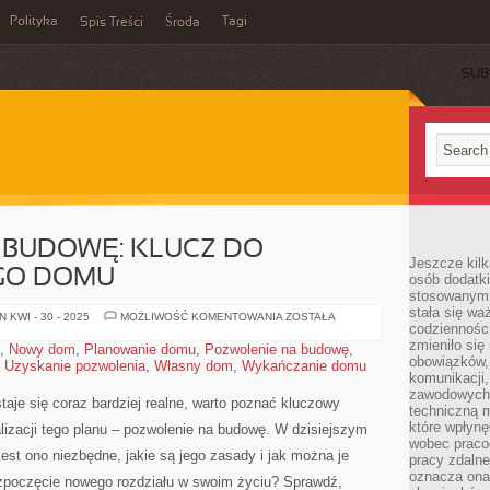
Polityka
Tagi
Spis Treści
Środa
SUB
 BUDOWĘ: KLUCZ DO
Jeszcze kilk
GO DOMU
osób dodatk
stosowanym 
stała się w
POZWOLENIE
 KWI - 30 - 2025
MOŻLIWOŚĆ KOMENTOWANIA
ZOSTAŁA
codzienności
NA
BUDOWĘ:
zmieniło się
,
Nowy dom
,
Planowanie domu
,
Pozwolenie na budowę
,
KLUCZ
obowiązków, 
,
Uzyskanie pozwolenia
,
Własny dom
,
Wykańczanie domu
DO
TWOJEGO
komunikacji,
NOWEGO
zawodowych. 
DOMU
je się coraz bardziej‍ realne, warto poznać kluczowy
techniczną m
które wpłynę
ealizacji tego planu – pozwolenie na ⁤budowę.‍ W‍ dzisiejszym
wobec praco
est ono​ niezbędne, jakie ‍są jego zasady i jak⁤ można ⁤je
pracy zdalne
oznacza ona
zpoczęcie nowego rozdziału w swoim życiu? Sprawdź,⁢