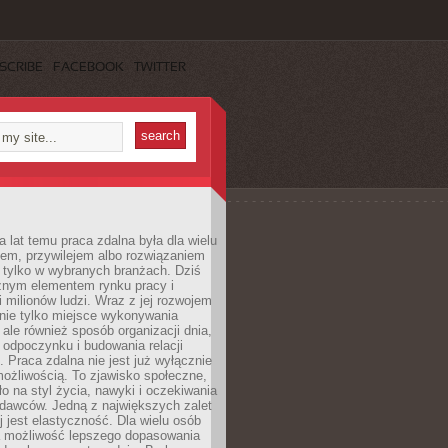
SCRIBE
FACEBOOK
TWITTER
a lat temu praca zdalna była dla wielu
iem, przywilejem albo rozwiązaniem
tylko w wybranych branżach. Dziś
ażnym elementem rynku pracy i
 milionów ludzi. Wraz z jej rozwojem
 nie tylko miejsce wykonywania
ale również sposób organizacji dnia,
 odpoczynku i budowania relacji
Praca zdalna nie jest już wyłącznie
ożliwością. To zjawisko społeczne,
ło na styl życia, nawyki i oczekiwania
dawców. Jedną z największych zalet
j jest elastyczność. Dla wielu osób
 możliwość lepszego dopasowania