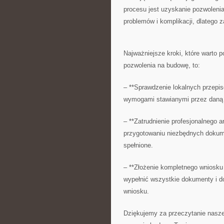
procesu⁤ jest uzyskanie pozwoleni
problemów i komplikacji, dlatego 
Najważniejsze kroki, które ⁤warto 
pozwolenia ​na budowę, to:
– **Sprawdzenie lokalnych przepi
wymogami stawianymi przez daną 
– **Zatrudnienie​ profesjonalnego a
przygotowaniu niezbędnych dokum
spełnione.
– ⁣**Złożenie kompletnego wniosku
wypełnić wszystkie dokumenty i do
wniosku.
Dziękujemy za przeczytanie naszego