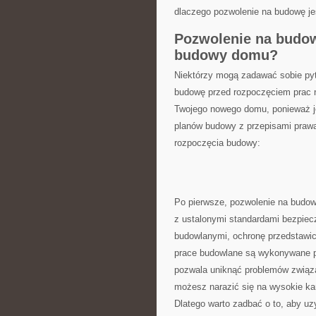
dlaczego pozwolenie⁣ na budowę je
Pozwolenie na budowę
budowy⁣ domu?
Niektórzy mogą zadawać sobie pyt
⁣budowę przed rozpoczęciem prac 
Twojego ⁢nowego domu, ponieważ j
planów budowy z⁤ przepisami praw
rozpoczęcia​ budowy:
Po ‍pierwsze, pozwolenie na⁣ budo
z ustalonymi standardami bezpiec
budowlanymi, ⁤ochronę przedstawic
prace budowlane są wykonywane p
pozwala ​uniknąć ‌problemów związ
możesz narazić się na wysokie kar
Dlatego warto zadbać‌ o to, aby 