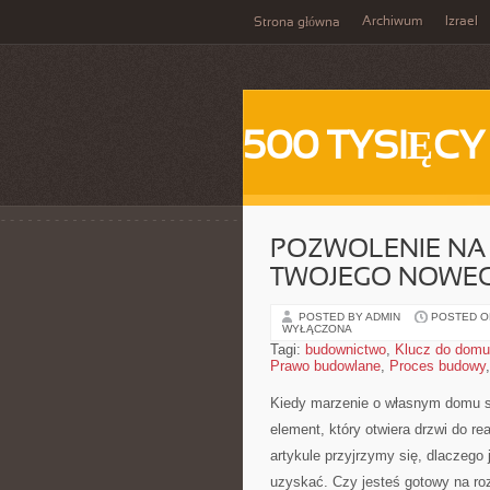
Archiwum
Izrael
Strona główna
500 TYSIĘCY
POZWOLENIE NA
TWOJEGO NOWE
POSTED BY ADMIN
POSTED ON
WYŁĄCZONA
Tagi:
budownictwo
,
Klucz do domu
Prawo budowlane
,
Proces budowy
Kiedy marzenie o własnym domu sta
element,⁣ który otwiera drzwi​ do r
artykule przyjrzymy się,​ dlaczego j
uzyskać. Czy jesteś gotowy na ro