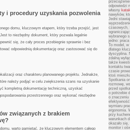
przeciążenie
odpowiedzi n
własny
kata
i ⁢procedury ​uzyskania⁣ pozwolenia
nawyków, kt
Jedni stawia
wyprzedzenie
czasowych, l
ego domu,⁣ kluczowym etapem, który trzeba przejść, jest
ograniczając
est⁤ to niezbędny dokument, ⁣który pozwala legalnie
wybranego s
jedno: prac
pewnić się, że cały proces ⁤przebiegnie⁢ sprawnie i bez
To model, w 
otować odpowiednią dokumentację oraz zastosować ⁤się do
dlatego klu
dyscyplina. 
zdalną wyłąc
także kwest
kontaktu twa
czasie prowa
kalizacji oraz charakteru ‌planowanego‌ projektu. Jednakże,
ktoś mieszk
Spotkania on
które należy podjąć w celu ⁤zwiększenia⁣ szans na uzyskanie⁤
rozmowę, ws
zyć kompletną⁤ dokumentację techniczną, uzyskać
przed spotka
o potrzebie 
zagospodarowania przestrzennego oraz ⁣wykonać niezbędne
o znaczeniu 
efektywność 
wymiaru pra
ergonomia. 
mów związanych z brakiem
przy kuchenn
warunkach d
wę?
okazało się,
monitor i oś
domu, warto ‍pamiętać, że⁤ kluczowym elementem całego