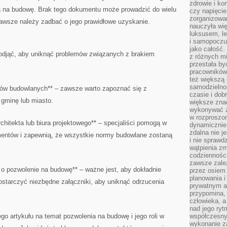
zdrowie i ko
a na budowę. Brak⁢ tego⁣ dokumentu może prowadzić do wielu
czy napięcie
zorganizowa
zawsze należy zadbać⁤ o ⁢jego prawidłowe uzyskanie.
nauczyła wię
luksusem, l
i samopoczuc
jako całość.
podjąć,⁤ aby uniknąć problemów związanych z‍ brakiem
z różnych mi
przestała by
pracowników 
też większą
samodzielno
sów budowlanych** – zawsze warto zapoznać ‍się z
czasie i dob
gminę lub miasto.
większe znac
wykonywać z
w rozproszo
rchitekta lub ⁣biura⁢ projektowego** – specjaliści pomogą w
dynamicznie
zdalna nie j
entów i zapewnią, że‌ wszystkie normy budowlane zostaną
i nie sprawd
wątpienia z
codzienności
zawsze zale
 o pozwolenie na budowę** – ważne jest, ​aby dokładnie
przez osiem 
planowania 
starczyć niezbędne załączniki,​ aby uniknąć odrzucenia
prywatnym a
przypomina, 
człowieka, a
nad jego ry
 artykułu na temat ⁣pozwolenia na budowę i‍ jego roli w​
współczesny
wykonanie z