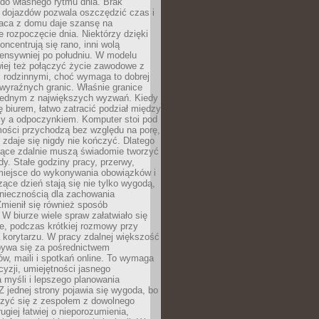
do własnego rytmu dnia. Brak
 dojazdów pozwala oszczędzić czas i
raca z domu daje szansę na
e rozpoczęcie dnia. Niektórzy dzięki
oncentrują się rano, inni wolą
tensywniej po południu. W modelu
iej też połączyć życie zawodowe z
 rodzinnymi, choć wymaga to dobrej
i wyraźnych granic. Właśnie granice
 jednym z największych wyzwań. Kiedy
ę biurem, łatwo zatracić podział między
y a odpoczynkiem. Komputer stoi pod
mości przychodzą bez względu na porę,
ń zdaje się nigdy nie kończyć. Dlatego
jące zdalnie muszą świadomie tworzyć
y. Stałe godziny pracy, przerwy,
miejsce do wykonywania obowiązków i
zące dzień stają się nie tylko wygodą,
oniecznością dla zachowania
mienił się również sposób
 W biurze wiele spraw załatwiało się
e, podczas krótkiej rozmowy przy
a korytarzu. W pracy zdalnej większość
bywa się za pośrednictwem
w, maili i spotkań online. To wymaga
cyzji, umiejętności jasnego
 myśli i lepszego planowania
Z jednej strony pojawia się wygoda, bo
zyć się z zespołem z dowolnego
ugiej łatwiej o nieporozumienia,