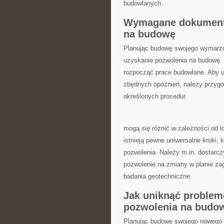
budowlanych.
Wymagane dokumenty 
na budowę
Planując budowę swojego wymarzon
⁣uzyskanie pozwolenia na budowę. J
rozpocząć prace budowlane. ⁢Aby ​u
zbędnych ⁢opóźnień, należy przyg
określonych procedur.
mogą się różnić w zależności od lo
istnieją pewne uniwersalne‌ kroki, 
pozwolenia. Należy ⁤m.in. dostarc
pozwolenie‌ na ‌zmiany w ⁤planie 
badania geotechniczne.
Jak ‍uniknąć proble
pozwolenia na budo
Planując budowę swojego nowego 