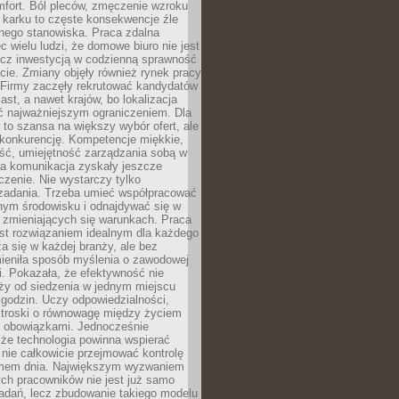
mfort. Ból pleców, zmęczenie wzroku
 karku to częste konsekwencje źle
nego stanowiska. Praca zdalna
c wielu ludzi, że domowe biuro nie jest
ecz inwestycją w codzienną sprawność
ie. Zmiany objęły również rynek pracy
 Firmy zaczęły rekrutować kandydatów
ast, a nawet krajów, bo lokalizacja
ć najważniejszym ograniczeniem. Dla
to szansa na większy wybór ofert, ale
 konkurencję. Kompetencje miękkie,
ść, umiejętność zarządzania sobą w
ra komunikacja zyskały jeszcze
zenie. Nie wystarczy tylko
adania. Trzeba umieć współpracować
nym środowisku i odnajdywać się w
 zmieniających się warunkach. Praca
est rozwiązaniem idealnym dla każdego
za się w każdej branży, ale bez
mieniła sposób myślenia o zawodowej
. Pokazała, że efektywność nie
ży od siedzenia w jednym miejscu
godzin. Uczy odpowiedzialności,
i troski o równowagę między życiem
 obowiązkami. Jednocześnie
że technologia powinna wspierać
 nie całkowicie przejmować kontrolę
tmem dnia. Największym wyzwaniem
ch pracowników nie jest już samo
adań, lecz zbudowanie takiego modelu