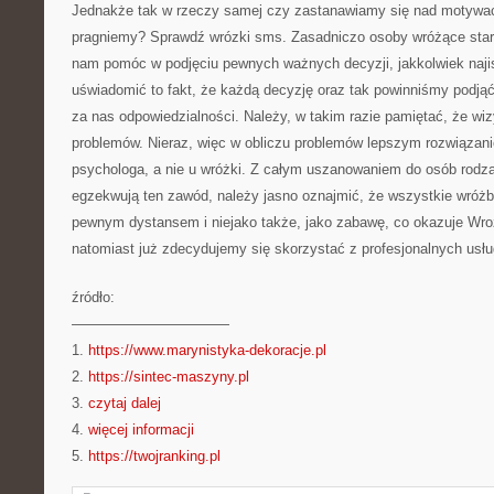
Jednakże tak w rzeczy samej czy zastanawiamy się nad motywacj
pragniemy? Sprawdź wrózki sms. Zasadniczo osoby wróżące stara
nam pomóc w podjęciu pewnych ważnych decyzji, jakkolwiek najis
uświadomić to fakt, że każdą decyzję oraz tak powinniśmy podjąć
za nas odpowiedzialności. Należy, w takim razie pamiętać, że wizy
problemów. Nieraz, więc w obliczu problemów lepszym rozwiązani
psychologa, a nie u wróżki. Z całym uszanowaniem do osób rodzaj
egzekwują ten zawód, należy jasno oznajmić, że wszystkie wróżb
pewnym dystansem i niejako także, jako zabawę, co okazuje Wroz
natomiast już zdecydujemy się skorzystać z profesjonalnych usłu
źródło:
———————————
1.
https://www.marynistyka-dekoracje.pl
2.
https://sintec-maszyny.pl
3.
czytaj dalej
4.
więcej informacji
5.
https://twojranking.pl