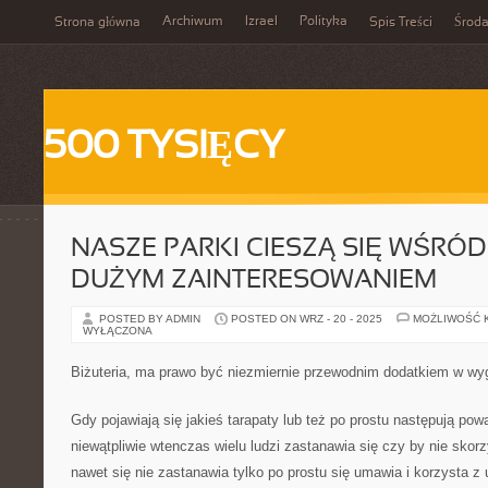
Archiwum
Izrael
Polityka
Strona główna
Spis Treści
Środ
500 TYSIĘCY
NASZE PARKI CIESZĄ SIĘ WŚR
DUŻYM ZAINTERESOWANIEM
POSTED BY ADMIN
POSTED ON WRZ - 20 - 2025
MOŻLIWOŚĆ 
WYŁĄCZONA
Biżuteria, ma prawo być niezmiernie przewodnim dodatkiem w wy
Gdy pojawiają się jakieś tarapaty lub też po prostu następują po
niewątpliwie wtenczas wielu ludzi zastanawia się czy by nie skorz
nawet się nie zastanawia tylko po prostu się umawia i korzysta z 