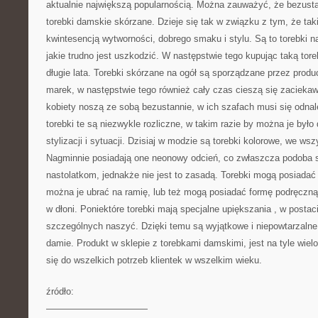
aktualnie największą popularnością. Można zauważyć, że bezust
torebki damskie skórzane. Dzieje się tak w związku z tym, że tak
kwintesencją wytworności, dobrego smaku i stylu. Są to torebki n
jakie trudno jest uszkodzić. W następstwie tego kupując taką tore
długie lata. Torebki skórzane na ogół są sporządzane przez pro
marek, w następstwie tego również cały czas cieszą się zaciekaw
kobiety noszą ze sobą bezustannie, w ich szafach musi się odnale
torebki te są niezwykle rozliczne, w takim razie by można je był
stylizacji i sytuacji. Dzisiaj w modzie są torebki kolorowe, we wsz
Nagminnie posiadają one neonowy odcień, co zwłaszcza podoba 
nastolatkom, jednakże nie jest to zasadą. Torebki mogą posiadać 
można je ubrać na ramię, lub też mogą posiadać formę podręczną,
w dłoni. Poniektóre torebki mają specjalne upiększania , w posta
szczególnych naszyć. Dzięki temu są wyjątkowe i niepowtarzalne,
damie. Produkt w sklepie z torebkami damskimi, jest na tyle wi
się do wszelkich potrzeb klientek w wszelkim wieku.
źródło:
———————————