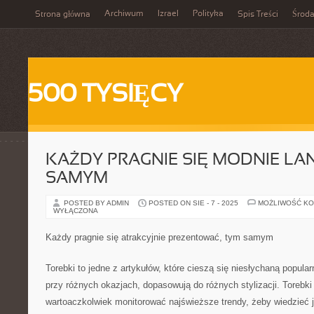
Archiwum
Izrael
Polityka
Strona główna
Spis Treści
Środ
500 TYSIĘCY
KAŻDY PRAGNIE SIĘ MODNIE L
SAMYM
POSTED BY ADMIN
POSTED ON SIE - 7 - 2025
MOŻLIWOŚĆ K
WYŁĄCZONA
Każdy pragnie się atrakcyjnie prezentować, tym samym
Torebki to jedne z artykułów, które cieszą się niesłychaną popula
przy różnych okazjach, dopasowują do różnych stylizacji. Torebk
wartoaczkolwiek monitorować najświeższe trendy, żeby wiedzieć ja