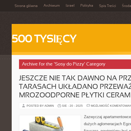
Archiwum
Izrael
Polityka
Strona główna
Spis Treści
Środ
500 TYSIĘCY
Archive for the ‘Sosy do Pizzy’ Category
JESZCZE NIE TAK DAWNO NA 
TARASACH UKŁADANO PRZEWAŻ
MROZOODPORNE PŁYTKI CERAM
POSTED BY ADMIN
SIE - 20 - 2025
MOŻLIWOŚĆ KOMENTOWA
Zazwyczaj apartamentowce 
dużych aglomeracjach Egz
fizyczną, powinniśmy być p