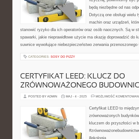
będą niezbędne od nas odp
Dotyczą one obsługi wielu 
machin oraz urządzeń, któ
stanowić ryzyko dla ich operatorów oraz osób naocznych. Są w st
spawarki, jakie nieprawidłowe użycie ma okazję doprowadzić do 
suwnice wywołujące niebezpieczeństwo zerwania przenoszonego ł
CATEGORIES:
SOSY DO PIZZY
CERTYFIKAT LEED: KLUCZ DO
ZRÓWNOWAŻONEGO BUDOWNI
POSTED BY ADMIN
MAJ - 4 - 2025
MOŻLIWOŚĆ KOMENTOWAN
Certyfikat LEED to między
zrównoważonych budynków. 
kluczem do przyszłości w b
#zrównoważonebudownictwo
#ekologia