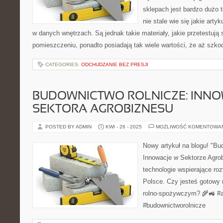
sklepach jest bardzo dużo
nie stale wie się jakie art
w danych wnętrzach. Są jednak takie materiały, jakie przetestuj
pomieszczeniu, ponadto posiadają tak wiele wartości, że aż szko
CATEGORIES:
ODCHUDZANIE BEZ PRESJI
BUDOWNICTWO ROLNICZE: INNO
SEKTORA AGROBIZNESU
POSTED BY ADMIN
KWI - 26 - 2025
MOŻLIWOŚĆ KOMENTOWA
Nowy artykuł na blogu! "Bu
Innowacje w Sektorze Agro
technologie wspierające roz
Polsce. Czy jesteś gotowy 
rolno-spożywczym? 🌾🚜 #a
#budownictworolnicze