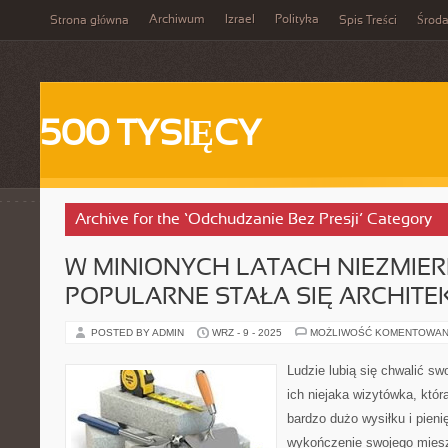
Archiwum
Izrael
Polityka
Strona główna
Spis Treści
Środ
500 TYSIĘCY
Archive for the ‘Odchudzanie Bez Presji’ Category
W MINIONYCH LATACH NIEZMIER
POPULARNE STAŁA SIĘ ARCHITE
POSTED BY ADMIN
WRZ - 9 - 2025
MOŻLIWOŚĆ KOMENTOWAN
Ludzie lubią się chwalić s
ich niejaka wizytówka, któ
bardzo dużo wysiłku i pien
wykończenie swojego miesz