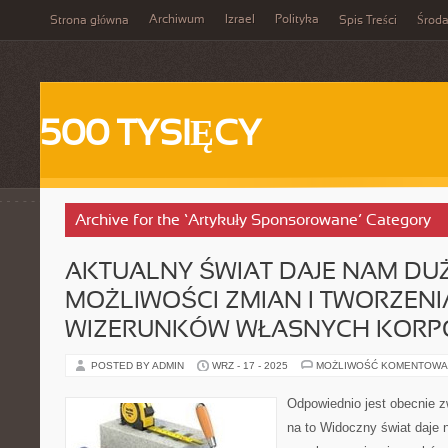
Archiwum
Izrael
Polityka
Strona główna
Spis Treści
Środ
500 TYSIĘCY
Archive for the ‘Artykuły Sponsorowane’ Category
AKTUALNY ŚWIAT DAJE NAM DU
MOŻLIWOŚCI ZMIAN I TWORZENI
WIZERUNKÓW WŁASNYCH KORPO
POSTED BY ADMIN
WRZ - 17 - 2025
MOŻLIWOŚĆ KOMENTOWA
Odpowiednio jest obecnie 
na to Widoczny świat daje