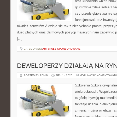
oraz kreowania wizerunków 
gruntownie zdaje sobie z t
czy przedsiębiorstwa nie są
funkcjonować bez inwestycj
również serwerów. A dzieje się tak z niesłychanie prostej przycz
dużo płatnych oraz darmowych pozycji mających nam zapewnić p
[…]
CATEGORIES:
ARTYKUŁY SPONSOROWANE
DEWELOPERZY DZIAŁAJĄ NA RY
POSTED BY ADMIN
SIE - 1 - 2025
MOŻLIWOŚĆ KOMENTOWAN
Szkolenia Szkoła oryginaln
wielu pułapach. Współczesn
częściej bywają multimedia
fantazję ucznia. Selekcjonu
zmienić można wnętrza i at
Nowoczesna klasa to marzen