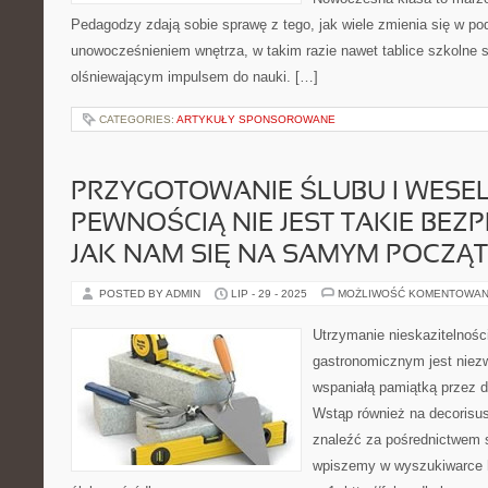
Pedagodzy zdają sobie sprawę z tego, jak wiele zmienia się w po
unowocześnieniem wnętrza, w takim razie nawet tablice szkolne s
olśniewającym impulsem do nauki. […]
CATEGORIES:
ARTYKUŁY SPONSOROWANE
PRZYGOTOWANIE ŚLUBU I WESEL
PEWNOŚCIĄ NIE JEST TAKIE BE
JAK NAM SIĘ NA SAMYM POCZĄ
POSTED BY ADMIN
LIP - 29 - 2025
MOŻLIWOŚĆ KOMENTOWAN
Utrzymanie nieskazitelnośc
gastronomicznym jest niez
wspaniałą pamiątką przez d
Wstąp również na decorisus.
znaleźć za pośrednictwem s
wpiszemy w wyszukiwarce h