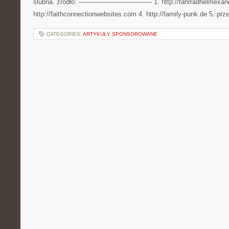
ślubna. źródło: ——————————— 1. http://fahrradhelmexander
http://faithconnectionwebsites.com 4. http://family-punk.de 5. prze
CATEGORIES:
ARTYKUŁY SPONSOROWANE