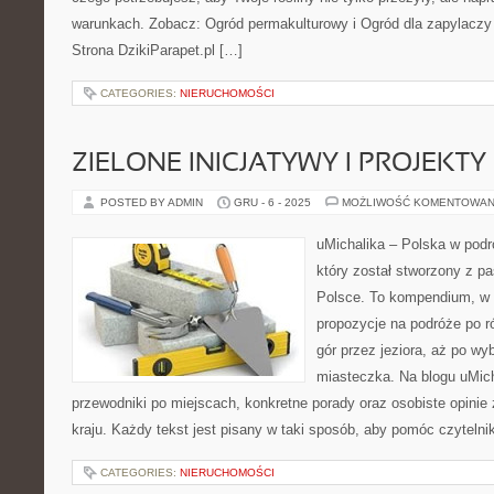
warunkach. Zobacz: Ogród permakulturowy i Ogród dla zapylaczy
Strona DzikiParapet.pl […]
CATEGORIES:
NIERUCHOMOŚCI
ZIELONE INICJATYWY I PROJEKT
POSTED BY ADMIN
GRU - 6 - 2025
MOŻLIWOŚĆ KOMENTOWAN
uMichalika – Polska w podr
który został stworzony z pa
Polsce. To kompendium, w k
propozycje na podróże po r
gór przez jeziora, aż po wy
miasteczka. Na blogu uMic
przewodniki po miejscach, konkretne porady oraz osobiste opini
kraju. Każdy tekst jest pisany w taki sposób, aby pomóc czytelni
CATEGORIES:
NIERUCHOMOŚCI