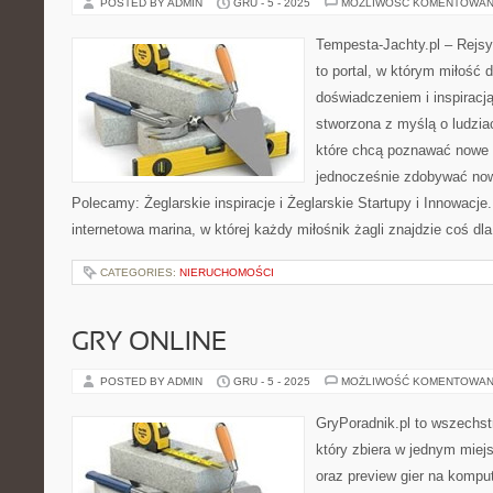
POSTED BY ADMIN
GRU - 5 - 2025
MOŻLIWOŚĆ KOMENTOWAN
Tempesta-Jachty.pl – Rejsy
to portal, w którym miłość 
doświadczeniem i inspiracją
stworzona z myślą o ludzia
które chcą poznawać nowe 
jednocześnie zdobywać now
Polecamy: Żeglarskie inspiracje i Żeglarskie Startupy i Innowacje
internetowa marina, w której każdy miłośnik żagli znajdzie coś dl
CATEGORIES:
NIERUCHOMOŚCI
GRY ONLINE
POSTED BY ADMIN
GRU - 5 - 2025
MOŻLIWOŚĆ KOMENTOWAN
GryPoradnik.pl to wszechs
który zbiera w jednym miej
oraz preview gier na komput