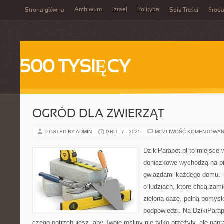
Archiwum
Izrael
Polityka
Strona główna
Spis Treści
Środ
500 TYSIĘCY
OGRÓD DLA ZWIERZĄT
POSTED BY ADMIN
GRU - 7 - 2025
MOŻLIWOŚĆ KOMENTOWAN
DzikiParapet.pl to miejsce w
doniczkowe wychodzą na pie
gwiazdami każdego domu. T
o ludziach, które chcą zami
zieloną oazę, pełną pomysł
podpowiedzi. Na DzikiParap
czego potrzebujesz, aby Twoje rośliny nie tylko przeżyły, ale na