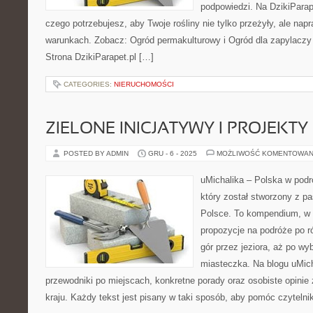
podpowiedzi. Na DzikiParap
czego potrzebujesz, aby Twoje rośliny nie tylko przeżyły, ale na
warunkach. Zobacz: Ogród permakulturowy i Ogród dla zapylaczy
Strona DzikiParapet.pl […]
CATEGORIES:
NIERUCHOMOŚCI
ZIELONE INICJATYWY I PROJEKT
POSTED BY ADMIN
GRU - 6 - 2025
MOŻLIWOŚĆ KOMENTOWAN
uMichalika – Polska w podr
który został stworzony z pa
Polsce. To kompendium, w k
propozycje na podróże po r
gór przez jeziora, aż po wy
miasteczka. Na blogu uMic
przewodniki po miejscach, konkretne porady oraz osobiste opini
kraju. Każdy tekst jest pisany w taki sposób, aby pomóc czytelni