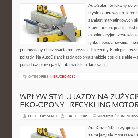
AutoGalant to lokalny serw
myślą o kierowcach, które 
zamiast marketingowych sl
którym recenzje aut, tekst
eksploatacyjne, zestawieni
rynku i podsumowania finan
przemyślany obraz świata motoryzacji. Polecamy Ekologia i osz
pojazdy. Na AutoGalant każdy odbiorca znajdzie coś dla siebie –
posiadacz prawa jazdy, jak i wieloletni kierowca, […]
CATEGORIES:
NIERUCHOMOŚCI
WPŁYW STYLU JAZDY NA ZUŻYCIE
EKO-OPONY I RECYKLING MOTO
POSTED BY ADMIN
GRU - 10 - 2025
MOŻLIWOŚĆ KOMENTOWA
AutoGaz Łódź to wyspecjal
zajmujący się montażem i s