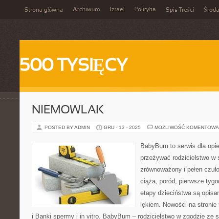
Archiwum
Izrael
Polityka
Strona główna
Spis Treści
Środ
500 TYSIĘCY
NIEMOWLAK
POSTED BY ADMIN
GRU - 13 - 2025
MOŻLIWOŚĆ KOMENTOWA
BabyBum to serwis dla opi
przeżywać rodzicielstwo w
zrównoważony i pełen czuło
ciąża, poród, pierwsze tygo
etapy dzieciństwa są opisa
lękiem. Nowości na stronie 
i Banki spermy i in vitro. BabyBum – rodzicielstwo w zgodzie ze 