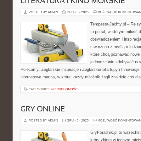
LITERATURA I KINO MORSKIE
POSTED BY ADMIN
GRU - 5 - 2025
MOŻLIWOŚĆ KOMENTOWAN
Tempesta-Jachty.pl – Rejsy
to portal, w którym miłość 
doświadczeniem i inspiracją
stworzona z myślą o ludzia
które chcą poznawać nowe 
jednocześnie zdobywać now
Polecamy: Żeglarskie inspiracje i Żeglarskie Startupy i Innowacje
internetowa marina, w której każdy miłośnik żagli znajdzie coś dl
CATEGORIES:
NIERUCHOMOŚCI
GRY ONLINE
POSTED BY ADMIN
GRU - 5 - 2025
MOŻLIWOŚĆ KOMENTOWAN
GryPoradnik.pl to wszechs
który zbiera w jednym miej