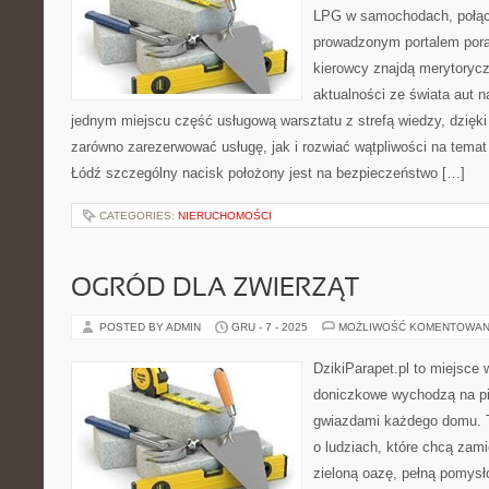
LPG w samochodach, połąc
prowadzonym portalem por
kierowcy znajdą merytorycz
aktualności ze świata aut n
jednym miejscu część usługową warsztatu z strefą wiedzy, dzię
zarówno zarezerwować usługę, jak i rozwiać wątpliwości na tema
Łódź szczególny nacisk położony jest na bezpieczeństwo […]
CATEGORIES:
NIERUCHOMOŚCI
OGRÓD DLA ZWIERZĄT
POSTED BY ADMIN
GRU - 7 - 2025
MOŻLIWOŚĆ KOMENTOWAN
DzikiParapet.pl to miejsce w
doniczkowe wychodzą na pie
gwiazdami każdego domu. T
o ludziach, które chcą zami
zieloną oazę, pełną pomysł