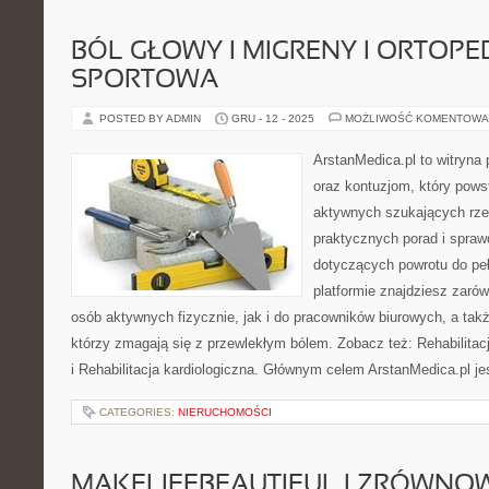
BÓL GŁOWY I MIGRENY I ORTOPE
SPORTOWA
POSTED BY ADMIN
GRU - 12 - 2025
MOŻLIWOŚĆ KOMENTOWA
ArstanMedica.pl to witryna
oraz kontuzjom, który pows
aktywnych szukających rzet
praktycznych porad i spra
dotyczących powrotu do peł
platformie znajdziesz zarów
osób aktywnych fizycznie, jak i do pracowników biurowych, a takż
którzy zmagają się z przewlekłym bólem. Zobacz też: Rehabilitac
i Rehabilitacja kardiologiczna. Głównym celem ArstanMedica.pl j
CATEGORIES:
NIERUCHOMOŚCI
MAKELIFEBEAUTIFUL I ZRÓWN