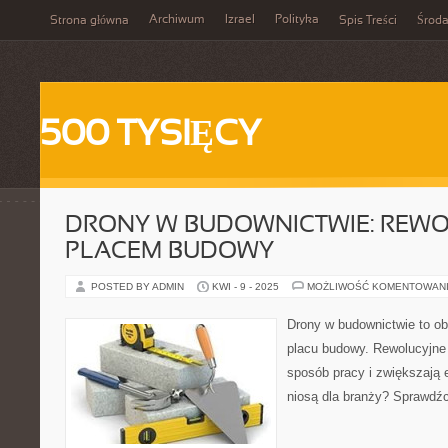
Archiwum
Izrael
Polityka
Strona główna
Spis Treści
Środ
500 TYSIĘCY
DRONY W BUDOWNICTWIE: REW
PLACEM BUDOWY
POSTED BY ADMIN
KWI - 9 - 2025
MOŻLIWOŚĆ KOMENTOWAN
Drony w budownictwie to ob
placu budowy. Rewolucyjne
sposób pracy i zwiększają 
niosą dla branży? Sprawdźc