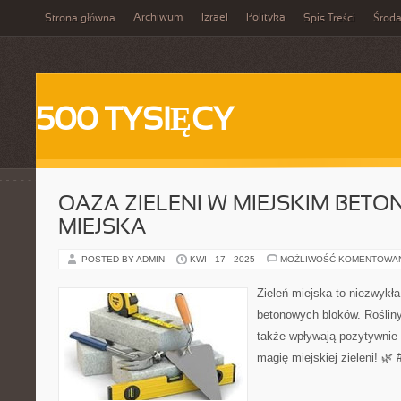
Archiwum
Izrael
Polityka
Strona główna
Spis Treści
Środ
500 TYSIĘCY
OAZA ZIELENI W MIEJSKIM BETON
MIEJSKA
POSTED BY ADMIN
KWI - 17 - 2025
MOŻLIWOŚĆ KOMENTOWA
Zieleń miejska to niezwykł
betonowych bloków. Rośliny 
także wpływają pozytywnie 
magię miejskiej zieleni! 🌿