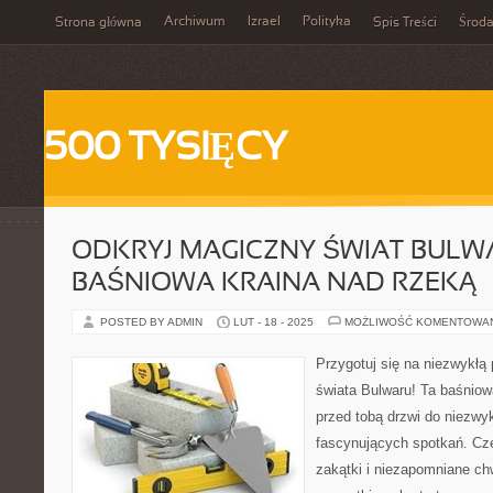
Archiwum
Izrael
Polityka
Strona główna
Spis Treści
Środ
500 TYSIĘCY
ODKRYJ MAGICZNY ŚWIAT BULW
BAŚNIOWA KRAINA NAD RZEKĄ
POSTED BY ADMIN
LUT - 18 - 2025
MOŻLIWOŚĆ KOMENTOWA
Przygotuj się na niezwykłą
świata Bulwaru! Ta baśniow
przed tobą drzwi do niezwy
fascynujących spotkań. Cze
zakątki i niezapomniane ch