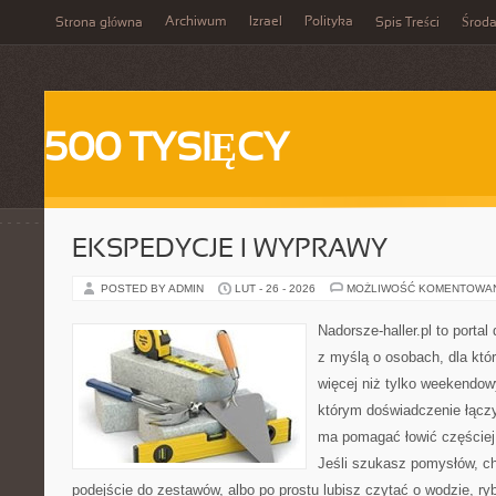
Archiwum
Izrael
Polityka
Strona główna
Spis Treści
Środ
500 TYSIĘCY
EKSPEDYCJE I WYPRAWY
POSTED BY ADMIN
LUT - 26 - 2026
MOŻLIWOŚĆ KOMENTOWA
Nadorsze-haller.pl to portal
z myślą o osobach, dla któ
więcej niż tylko weekendo
którym doświadczenie łączy
ma pomagać łowić częściej 
Jeśli szukasz pomysłów, c
podejście do zestawów, albo po prostu lubisz czytać o wodzie, ryb