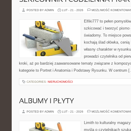
SZKICOWNIK I CODZIENNA PRA
POSTED BY ADMIN
LUT - 21 - 2026
MOŻLIWOŚĆ KOMENTOWA
Elfiki777 to pełen pomysłów
szkicować i tworzyć pismo
świadomy. To miejsce powst
kochają ślad ołówka, cenią
własny charakter w rysunku
prowadzi czytelnika od pie
kroki, aż po bardziej zaawansowane tematy związane z kompozycją
kategorie to Portret i Anatomia i Podstawy Rysunku. W centrum [
CATEGORIES:
NIERUCHOMOŚCI
ALBUMY I PŁYTY
POSTED BY ADMIN
LUT - 21 - 2026
MOŻLIWOŚĆ KOMENTOWA
Limith to kulturalny magaz
myślą o czytelnikach szuk