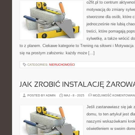
o2fit.pl to centrum aktywno
motywacją do zmiany sylwetk
stworzone dla osób, które c
jednocześnie nie lubią chao
treści, które pomagają pop
sylwetkę, a także wrócić d
to z planem. Ciekawe kategorie to Trening na siłowni i Motywacja i
się na prostym założeniu: każdy może […]
CATEGORIES:
NIERUCHOMOŚCI
JAK ZROBIĆ INSTALACJĘ ŻARO
POSTED BY ADMIN
MAJ - 8 - 2025
MOŻLIWOŚĆ KOMENTOWAN
Jeśli zastanawiasz się jak 
domu, to ten artykuł jest dl
naszymi wskazówkami krok 
oświetleniem w swoim domu.