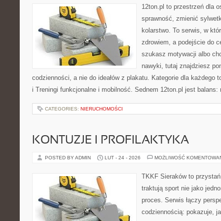
12ton.pl to przestrzeń dla 
sprawność, zmienić sylwetk
kolarstwo. To serwis, w któ
zdrowiem, a podejście do ce
szukasz motywacji albo ch
nawyki, tutaj znajdziesz 
codzienności, a nie do ideałów z plakatu. Kategorie dla każdego 
i Treningi funkcjonalne i mobilność. Sednem 12ton.pl jest balans
CATEGORIES:
NIERUCHOMOŚCI
KONTUZJE I PROFILAKTYKA
POSTED BY ADMIN
LUT - 24 - 2026
MOŻLIWOŚĆ KOMENTOWA
TKKF Sieraków to przystań i
traktują sport nie jako jedn
proces. Serwis łączy pers
codziennością: pokazuje, 