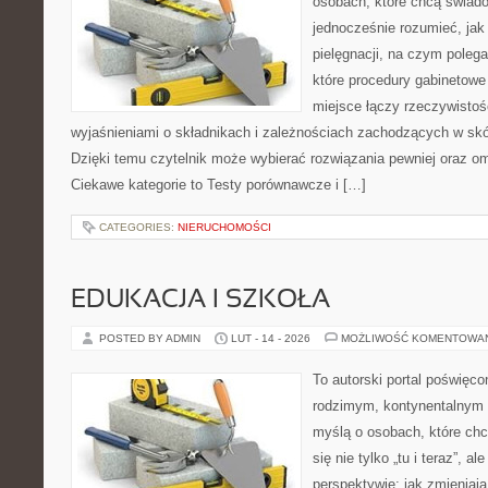
osobach, które chcą świado
jednocześnie rozumieć, jak 
pielęgnacji, na czym polega
które procedury gabinetowe 
miejsce łączy rzeczywistoś
wyjaśnieniami o składnikach i zależnościach zachodzących w skó
Dzięki temu czytelnik może wybierać rozwiązania pewniej oraz omi
Ciekawe kategorie to Testy porównawcze i […]
CATEGORIES:
NIERUCHOMOŚCI
EDUKACJA I SZKOŁA
POSTED BY ADMIN
LUT - 14 - 2026
MOŻLIWOŚĆ KOMENTOWA
To autorski portal poświęco
rodzimym, kontynentalnym 
myślą o osobach, które chc
się nie tylko „tu i teraz”, a
perspektywie: jak zmieniają