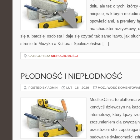
dniu, ale też o tych, którzy
miejsce, w którym melodie 
opowieściami, a premiery ł
ma charakter rozrywkowy, 
się tu bardziej osobista i daje się czytać tak samo łatwo, jak słu
stronie to Muzyka a Kultura i Społeczeństwo […]
CATEGORIES:
NIERUCHOMOŚCI
PŁODNOŚĆ I NIEPŁODNOŚĆ
POSTED BY ADMIN
LUT - 18 - 2026
MOŻLIWOŚĆ KOMENTOWA
MediluxClinic to platforma 
kondycji dziewczyn na każd
internetowy, który łączy rz
zrozumieniem dla zwyczajn
przestrzeni stoi zapobiega
budowanie świadomości zdr