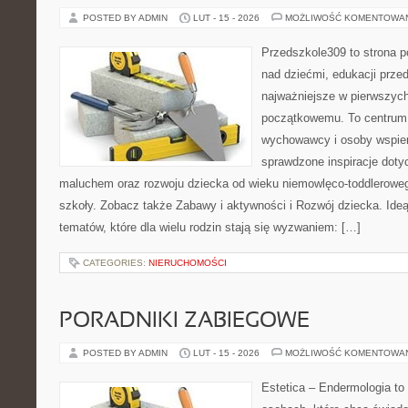
POSTED BY ADMIN
LUT - 15 - 2026
MOŻLIWOŚĆ KOMENTOWA
Przedszkole309 to strona 
nad dziećmi, edukacji prze
najważniejsze w pierwszych
początkowemu. To centrum 
wychowawcy i osoby wspier
sprawdzone inspiracje dotyc
maluchem oraz rozwoju dziecka od wieku niemowlęco-toddleroweg
szkoły. Zobacz także Zabawy i aktywności i Rozwój dziecka. Ideą
tematów, które dla wielu rodzin stają się wyzwaniem: […]
CATEGORIES:
NIERUCHOMOŚCI
PORADNIKI ZABIEGOWE
POSTED BY ADMIN
LUT - 15 - 2026
MOŻLIWOŚĆ KOMENTOWA
Estetica – Endermologia to 