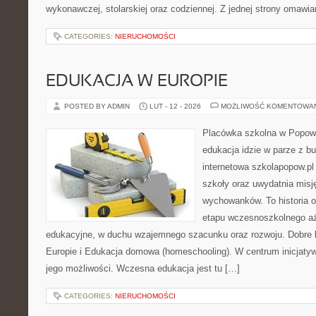
wykonawczej, stolarskiej oraz codziennej. Z jednej strony omaw
CATEGORIES:
NIERUCHOMOŚCI
EDUKACJA W EUROPIE
POSTED BY ADMIN
LUT - 12 - 2026
MOŻLIWOŚĆ KOMENTOWA
Placówka szkolna w Popowi
edukacja idzie w parze z b
internetowa szkolapopow.pl
szkoły oraz uwydatnia mis
wychowanków. To historia 
etapu wczesnoszkolnego a
edukacyjne, w duchu wzajemnego szacunku oraz rozwoju. Dobre k
Europie i Edukacja domowa (homeschooling). W centrum inicjatyw
jego możliwości. Wczesna edukacja jest tu […]
CATEGORIES:
NIERUCHOMOŚCI