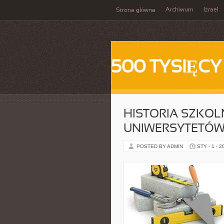
Archiwum
Izrael
Strona główna
500 TYSIĘCY
HISTORIA SZKOL
UNIWERSYTETÓ
POSTED BY ADMIN
STY - 1 - 2