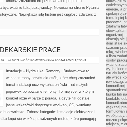
chcesz zrozumieć tło przemian albo po prostu
obowiązków 
codziennych
 być właśnie taką bazą wiedzy. Nowości na stronie Pytania
energię, a p
spokojniejsz
toryczne. Największą siłą historii jest ciągłość zdarzeń: z
temu lepiej k
pracować in
zdalnym łatw
obowiązkami
organizacji 
okazują się
dom staje si
czasem prac
DEKARSKIE PRACE
ręką, wiado
a lista zada
osoby pracu
BLACHARSTWO
026
MOŻLIWOŚĆ KOMENTOWANIA
ZOSTAŁA WYŁĄCZONA
I
własne zasad
DEKARSKIE
wydzielone 
PRACE
Instalacje – Hydraulika, Remonty i Budownictwo to
rytuały końc
ale wręcz k
wszechstronny serwis dla osób, które chcą zrozumieć
równowagi. Z
temat instalacji oraz wykończeniówki – od małych
komunikacji.
spontaniczni
poprawek po poważne remonty. To miejsce, w którym
biurku lub n
konkret idzie w parze z poradą, a czytelnik dostaje
kontaktu od
komunikatoró
jasne wskazówki dotyczące wod-kan, CO, wymiany
większej pre
formułowania
o budownictwa. Zobacz kategorie: Instalacje elektryczne i
współpracy. 
zystko kręci się wokół sprawdzonych metod, które pomagają
można połąc
miejsca, z dr