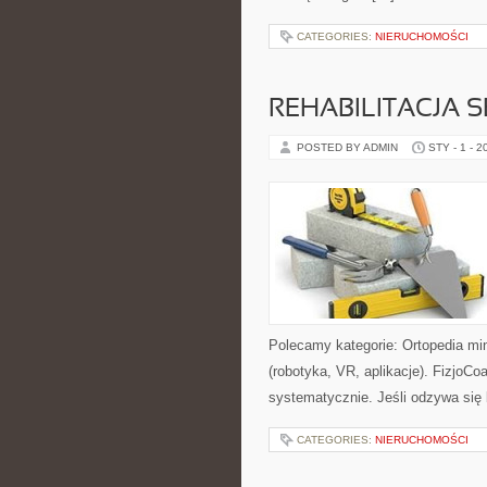
CATEGORIES:
NIERUCHOMOŚCI
REHABILITACJA 
POSTED BY ADMIN
STY - 1 - 2
Polecamy kategorie: Ortopedia mini
(robotyka, VR, aplikacje). FizjoCo
systematycznie. Jeśli odzywa się b
CATEGORIES:
NIERUCHOMOŚCI