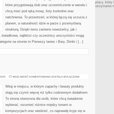
pracy, który
które przygotowują ślub oraz uczestniczenie w weselu i
utrzymania 
chcą mieć pod ręką mowy, listy kontrolne oraz
natchnienia. To przestrzeń, w której łączą się uczucia z
planem, a naturalność idzie w parze z przemyślaną
strukturą. Dzięki temu zarówno nowożeńcy, jak i
, świadkowa, najbliżsi czy uczestnicy uroczystości mogą
egorie na stronie to Pierwszy taniec i Bary, Drinki i […]
DIETA
 2025
MOŻLIWOŚĆ KOMENTOWANIA
ZOSTAŁA WYŁĄCZONA
A
URODA
Witaj w miejscu, w którym zapachy i beauty produkty
stają się czymś więcej niż tylko codziennym dodatkiem.
To strona stworzona dla osób, które chcą świadomie
wybierać, rozumieć różnice między tonami w
kompozycjach oraz wiedzieć, co naprawdę kryje się w