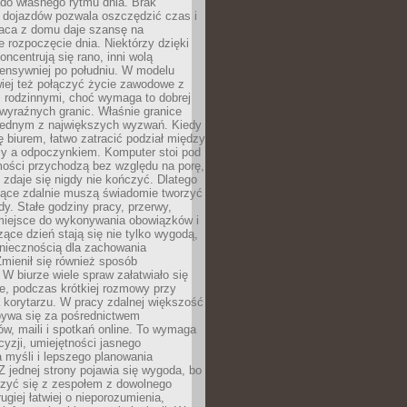
do własnego rytmu dnia. Brak
 dojazdów pozwala oszczędzić czas i
raca z domu daje szansę na
e rozpoczęcie dnia. Niektórzy dzięki
oncentrują się rano, inni wolą
tensywniej po południu. W modelu
iej też połączyć życie zawodowe z
 rodzinnymi, choć wymaga to dobrej
i wyraźnych granic. Właśnie granice
 jednym z największych wyzwań. Kiedy
ę biurem, łatwo zatracić podział między
y a odpoczynkiem. Komputer stoi pod
mości przychodzą bez względu na porę,
ń zdaje się nigdy nie kończyć. Dlatego
jące zdalnie muszą świadomie tworzyć
y. Stałe godziny pracy, przerwy,
miejsce do wykonywania obowiązków i
zące dzień stają się nie tylko wygodą,
oniecznością dla zachowania
mienił się również sposób
 W biurze wiele spraw załatwiało się
e, podczas krótkiej rozmowy przy
a korytarzu. W pracy zdalnej większość
bywa się za pośrednictwem
w, maili i spotkań online. To wymaga
cyzji, umiejętności jasnego
 myśli i lepszego planowania
Z jednej strony pojawia się wygoda, bo
zyć się z zespołem z dowolnego
ugiej łatwiej o nieporozumienia,