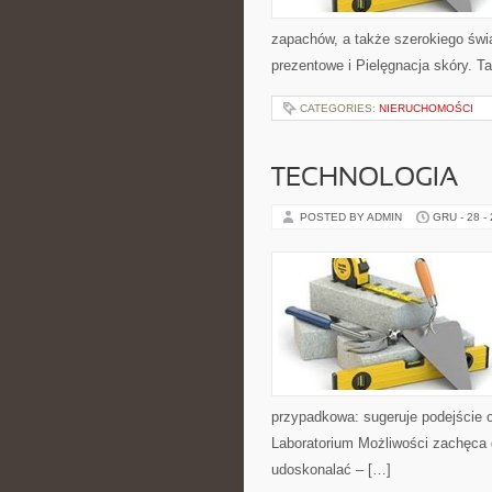
zapachów, a także szerokiego świa
prezentowe i Pielęgnacja skóry. Ta
CATEGORIES:
NIERUCHOMOŚCI
TECHNOLOGIA
POSTED BY ADMIN
GRU - 28 -
przypadkowa: sugeruje podejście o
Laboratorium Możliwości zachęca 
udoskonalać – […]