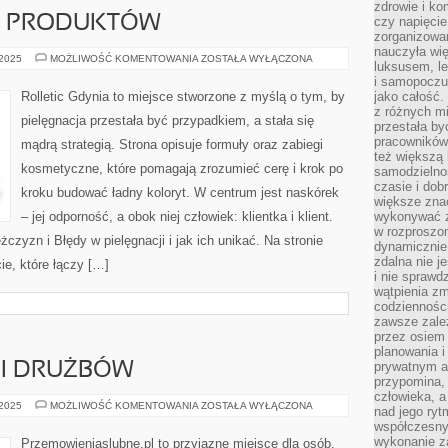
zdrowie i ko
GI PRODUKTÓW
czy napięcie
zorganizowa
nauczyła wię
TESTY
 2025
MOŻLIWOŚĆ KOMENTOWANIA
ZOSTAŁA WYŁĄCZONA
luksusem, l
I
RANKINGI
i samopoczuc
PRODUKTÓW
Rolletic Gdynia to miejsce stworzone z myślą o tym, by
jako całość.
z różnych mi
pielęgnacja przestała być przypadkiem, a stała się
przestała by
pracowników 
mądrą strategią. Strona opisuje formuły oraz zabiegi
też większą
kosmetyczne, które pomagają zrozumieć cerę i krok po
samodzielno
czasie i dob
kroku budować ładny koloryt. W centrum jest naskórek
większe znac
– jej odporność, a obok niej człowiek: klientka i klient.
wykonywać z
w rozproszo
zyzn i Błędy w pielęgnacji i jak ich unikać. Na stronie
dynamicznie
zdalna nie j
ie, które łączy […]
i nie sprawd
wątpienia z
codzienności
zawsze zale
przez osiem 
planowania 
prywatnym a
I DRUŻBÓW
przypomina, 
człowieka, a
POMOC
 2025
MOŻLIWOŚĆ KOMENTOWANIA
ZOSTAŁA WYŁĄCZONA
nad jego ry
DRUHEN
współczesny
I
DRUŻBÓW
wykonanie z
Przemowieniaslubne.pl to przyjazne miejsce dla osób,