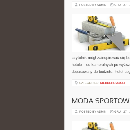
POSTED BY ADMIN
GRU - 27 -
czytelnik mógł zainspirować się b
hotele – od kameralnych po wyższ
dopasowany do budżetu. Hotel-Lo
CATEGORIES:
NIERUCHOMOŚCI
MODA SPORTOWA
POSTED BY ADMIN
GRU - 27 -