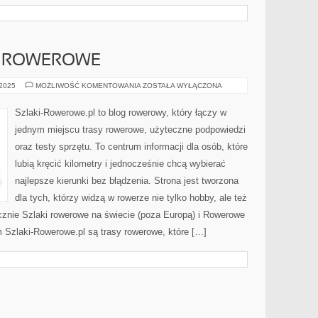
KI ROWEROWE
MIEJSKIE
 2025
MOŻLIWOŚĆ KOMENTOWANIA
ZOSTAŁA WYŁĄCZONA
ŚCIEŻKI
ROWEROWE
Szlaki-Rowerowe.pl to blog rowerowy, który łączy w
jednym miejscu trasy rowerowe, użyteczne podpowiedzi
oraz testy sprzętu. To centrum informacji dla osób, które
lubią kręcić kilometry i jednocześnie chcą wybierać
najlepsze kierunki bez błądzenia. Strona jest tworzona
dla tych, którzy widzą w rowerze nie tylko hobby, ale też
znie Szlaki rowerowe na świecie (poza Europą) i Rowerowe
m Szlaki-Rowerowe.pl są trasy rowerowe, które […]