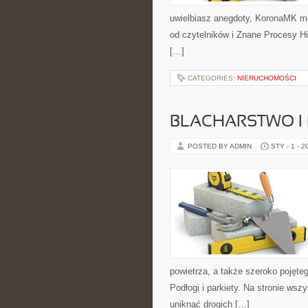
uwielbiasz anegdoty, KoronaMK ma
od czytelników i Znane Procesy His
[…]
CATEGORIES:
NIERUCHOMOŚCI
BLACHARSTWO I 
POSTED BY ADMIN
STY - 1 - 2
powietrza, a także szeroko pojęteg
Podłogi i parkiety. Na stronie ws
uniknąć drogich […]