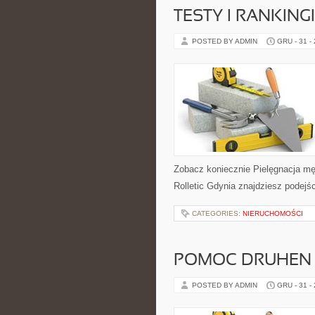
TESTY I RANKIN
POSTED BY ADMIN
GRU - 31 -
Zobacz koniecznie Pielęgnacja mężc
Rolletic Gdynia znajdziesz podejśc
CATEGORIES:
NIERUCHOMOŚCI
POMOC DRUHEN 
POSTED BY ADMIN
GRU - 31 -