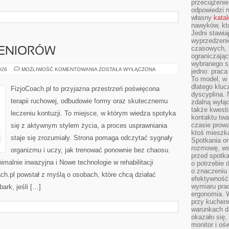
przeciążenie
odpowiedzi n
własny
kata
nawyków, kt
Jedni stawia
wyprzedzenie
czasowych, l
SENIORÓW
ograniczając
wybranego s
REHABILITACJA
026
MOŻLIWOŚĆ KOMENTOWANIA
ZOSTAŁA WYŁĄCZONA
jedno: prac
SENIORÓW
To model, w 
dlatego klu
FizjoCoach.pl to przyjazna przestrzeń poświęcona
dyscyplina. 
terapii ruchowej, odbudowie formy oraz skutecznemu
zdalną wyłąc
także kwest
leczeniu kontuzji. To miejsce, w którym wiedza spotyka
kontaktu twa
czasie prowa
się z aktywnym stylem życia, a proces usprawniania
ktoś mieszk
staje się zrozumiały. Strona pomaga odczytać sygnały
Spotkania on
rozmowę, ws
organizmu i uczy, jak trenować ponownie bez chaosu.
przed spotka
malnie inwazyjna i Nowe technologie w rehabilitacji
o potrzebie 
o znaczeniu 
ach.pl powstał z myślą o osobach, które chcą działać
efektywność 
wymiaru pra
ark, jeśli […]
ergonomia. 
przy kuchenn
warunkach d
okazało się,
monitor i oś