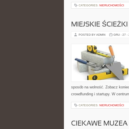
CATEGORIES:
NIERUCHOMOŚCI
MIEJSKIE ŚCIEŻ
POSTED BY ADMIN
GRU - 27 -
sposób na wolność. Zobacz koniec
crowdfunding i startupy. W centru
CATEGORIES:
NIERUCHOMOŚCI
CIEKAWE MUZEA