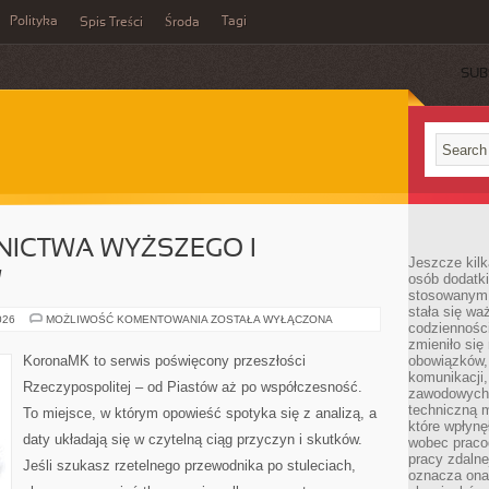
Polityka
Tagi
Spis Treści
Środa
SUB
NICTWA WYŻSZEGO I
Jeszcze kilk
W
osób dodatk
stosowanym 
stała się w
HISTORIA
026
MOŻLIWOŚĆ KOMENTOWANIA
ZOSTAŁA WYŁĄCZONA
codzienności
SZKOLNICTWA
WYŻSZEGO
zmieniło się
I
KoronaMK to serwis poświęcony przeszłości
obowiązków, 
UNIWERSYTETÓW
komunikacji,
Rzeczypospolitej – od Piastów aż po współczesność.
zawodowych. 
techniczną m
To miejsce, w którym opowieść spotyka się z analizą, a
które wpłynę
daty układają się w czytelną ciąg przyczyn i skutków.
wobec praco
pracy zdalne
Jeśli szukasz rzetelnego przewodnika po stuleciach,
oznacza ona