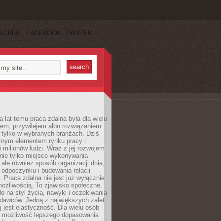
SCRIBE
FACEBOOK
TWITTER
a lat temu praca zdalna była dla wielu
iem, przywilejem albo rozwiązaniem
tylko w wybranych branżach. Dziś
ażnym elementem rynku pracy i
 milionów ludzi. Wraz z jej rozwojem
 nie tylko miejsce wykonywania
ale również sposób organizacji dnia,
 odpoczynku i budowania relacji
Praca zdalna nie jest już wyłącznie
ożliwością. To zjawisko społeczne,
ło na styl życia, nawyki i oczekiwania
dawców. Jedną z największych zalet
j jest elastyczność. Dla wielu osób
 możliwość lepszego dopasowania