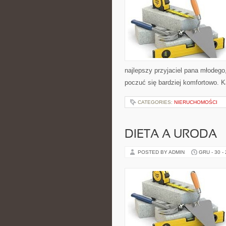
najlepszy przyjaciel pana młodego
poczuć się bardziej komfortowo. Kat
CATEGORIES:
NIERUCHOMOŚCI
DIETA A URODA
POSTED BY ADMIN
GRU - 30 -