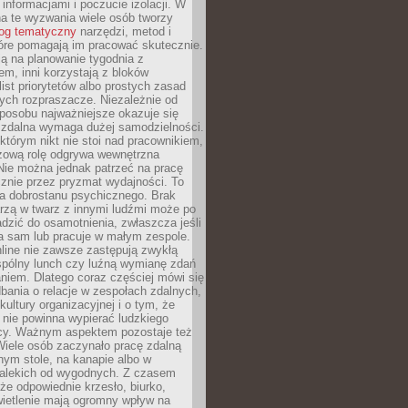
 informacjami i poczucie izolacji. W
a te wyzwania wiele osób tworzy
log tematyczny
narzędzi, metod i
óre pomagają im pracować skutecznie.
ją na planowanie tygodnia z
m, inni korzystają z bloków
ist priorytetów albo prostych zasad
ych rozpraszacze. Niezależnie od
posobu najważniejsze okazuje się
a zdalna wymaga dużej samodzielności.
którym nikt nie stoi nad pracownikiem,
czową rolę odgrywa wewnętrzna
Nie można jednak patrzeć na pracę
znie przez pryzmat wydajności. To
ia dobrostanu psychicznego. Brak
rzą w twarz z innymi ludźmi może po
dzić do osamotnienia, zwłaszcza jeśli
a sam lub pracuje w małym zespole.
line nie zawsze zastępują zwykłą
pólny lunch czy luźną wymianę zdań
niem. Dlatego coraz częściej mówi się
dbania o relacje w zespołach zdalnych,
kultury organizacyjnej i o tym, że
nie powinna wypierać ludzkiego
cy. Ważnym aspektem pozostaje też
Wiele osób zaczynało pracę zdalną
ym stole, na kanapie albo w
alekich od wygodnych. Z czasem
 że odpowiednie krzesło, biurko,
wietlenie mają ogromny wpływ na