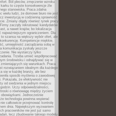
mfort. Ból pleców, zmęczenie wzroku
 karku to częste konsekwencje źle
nego stanowiska. Praca zdalna
c wielu ludzi, że domowe biuro nie jest
ecz inwestycją w codzienną sprawność
ie. Zmiany objęły również rynek pracy
 Firmy zaczęły rekrutować kandydatów
ast, a nawet krajów, bo lokalizacja
ć najważniejszym ograniczeniem. Dla
to szansa na większy wybór ofert, ale
 konkurencję. Kompetencje miękkie,
ść, umiejętność zarządzania sobą w
ra komunikacja zyskały jeszcze
zenie. Nie wystarczy tylko
adania. Trzeba umieć współpracować
nym środowisku i odnajdywać się w
 zmieniających się warunkach. Praca
est rozwiązaniem idealnym dla każdego
za się w każdej branży, ale bez
mieniła sposób myślenia o zawodowej
. Pokazała, że efektywność nie
ży od siedzenia w jednym miejscu
godzin. Uczy odpowiedzialności,
i troski o równowagę między życiem
 obowiązkami. Jednocześnie
że technologia powinna wspierać
 nie całkowicie przejmować kontrolę
tmem dnia. Największym wyzwaniem
ch pracowników nie jest już samo
adań, lecz zbudowanie takiego modelu