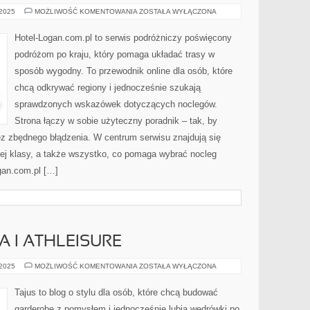
CIEKAWE
 2025
MOŻLIWOŚĆ KOMENTOWANIA
ZOSTAŁA WYŁĄCZONA
MUZEA
Hotel-Logan.com.pl to serwis podróżniczy poświęcony
podróżom po kraju, który pomaga układać trasy w
sposób wygodny. To przewodnik online dla osób, które
chcą odkrywać regiony i jednocześnie szukają
sprawdzonych wskazówek dotyczących noclegów.
Strona łączy w sobie użyteczny poradnik – tak, by
ez zbędnego błądzenia. W centrum serwisu znajdują się
ej klasy, a także wszystko, co pomaga wybrać nocleg
gan.com.pl […]
 I ATHLEISURE
MODA
 2025
MOŻLIWOŚĆ KOMENTOWANIA
ZOSTAŁA WYŁĄCZONA
SPORTOWA
I
ATHLEISURE
Tajus to blog o stylu dla osób, które chcą budować
garderobę z pomysłem i jednocześnie lubią wędrówki po